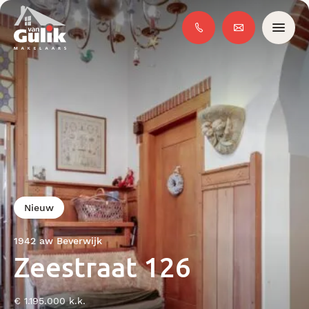
Nieuw
1942 aw Beverwijk
Zeestraat 126
€ 1.195.000 k.k.