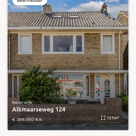
Beschikbaar
Beverwijk
Alkmaarseweg 124
127m²
€ 399.000 k.k.