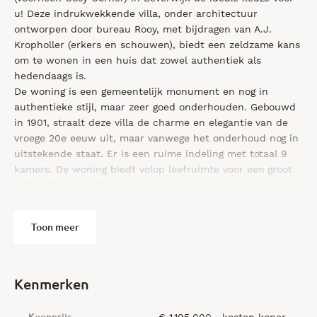
u! Deze indrukwekkende villa, onder architectuur
ontworpen door bureau Rooy, met bijdragen van A.J.
Kropholler (erkers en schouwen), biedt een zeldzame kans
om te wonen in een huis dat zowel authentiek als
hedendaags is.
De woning is een gemeentelijk monument en nog in
authentieke stijl, maar zeer goed onderhouden. Gebouwd
in 1901, straalt deze villa de charme en elegantie van de
vroege 20e eeuw uit, maar vanwege het onderhoud nog in
uitstekende staat. Er is een ruime indeling met totaal 9
kamers. De woning biedt volop leefruimte voor een groot
gezin of voor gasten.
Een indrukwekkend kenmerk van de woning is de houten
bordesstrap, die een elegant statement maakt bij
Toon meer
binnenkomst. De royale kamer-en-suite biedt ruimte voor
een vleugel. De woonkamer beschikt over een fantastische
schouw en meerdere serres waar je heerlijk kunt genieten
van de zon. Via de openslaande deuren loop je zo de fraai
Kenmerken
aangelegde tuin in met serene vijverpartij, een perfecte
plek om te ontspannen en te genieten van de buitenlucht.