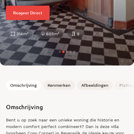
Reageer Direct
314m²
605m²
9
Omschrijving
Kenmerken
Afbeeldingen
Platte
Omschrijving
Bent u op zoek naar een unieke woning die historie en
modern comfort perfect combineert? Dan is deze villa
(voorheen Cosy Corner) in Beverwijk de ideale keuze voor