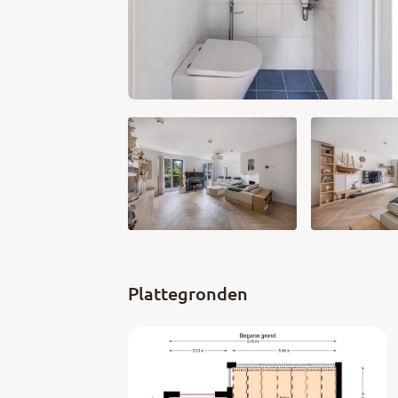
Bouwjaar: ca. 2003
Perceel oppervlakte: 288 m2
Woonoppervlak: ca. 167 m2
Externe bergruimte: ca. 10 m2
Inhoud: ca. 515 m3
Indeling
Begane grond:
entree, hal met uitgebreide meterkast, mod
stalen deur toegang tot de lichte woonkam
en met PVC visgraatvloer, open keuken voor
apparatuur (o.a. stoomoven, oven, wijnkoel
Plattegronden
afzuigkap), vanuit de woonkamer toegang t
strak gestuukte wanden en plafond, laminaa
(voorheen garage), via woonkamer toegang tot
kamer en lounge plek, via schuifpui toegang
noordwesten