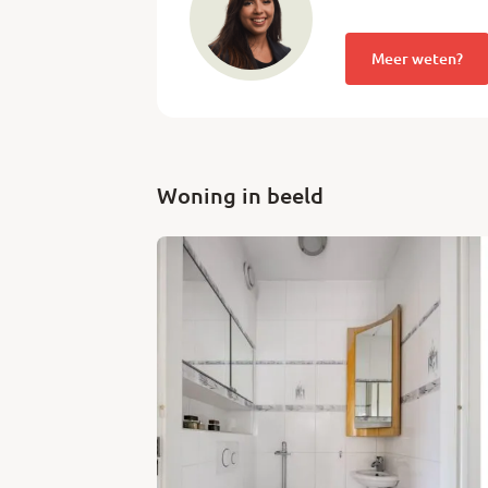
Aan de achterzijde bevindt zich de uitgebo
Meer weten?
ruimte voor sport en ontspanning , een veelz
de tuin.
Uniek is de voormalige garage die is omge
begane grond. Dit maakt de woning uiterma
wonen of werken aan huis.
Woning in beeld
Op de eerste verdieping bevinden zich twe
voorheen uit twee kamers bestond) en een
compleet uitgerust met een ligbad, douche, 
uitstraling met een karaktervolle afwerking
verrassend ruime slaapkamer, voorzien van 
achterzijde, wat zorgt voor extra ruimte en l
De woning beschikt over een eigen oprit me
voortuin is ruim opgezet, maar de echte bli
een heerlijke plek om te ontspannen, spelen 
Kortom: een instapklare, ruime en veelzijdig
wie stijlvol en comfortabel wil wonen met 