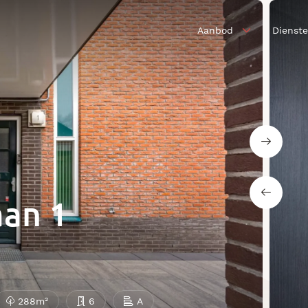
Aanbod
Dienst
aan 1
288m²
6
A