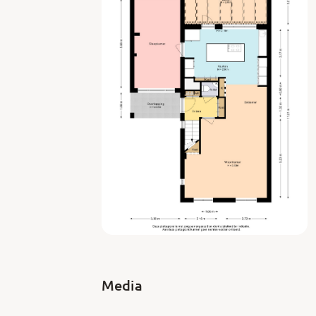
1e Verdieping:
overloop, ingebouwde linnenkast op de over
slaapkamers) en een nette badkamer met do
wastafel(meubel), ligbad en vloerverwarmin
2e Verdieping:
via vaste trap bereikbare voorzolder met d
ventilatie, wasmachine en droger aansluiti
laminaatvloer, inbouwkasten, dakkapellen 
knieschotten
Bijzonderheden:
– Aanvaarding in overleg;
– Energielabel A;
– Instapklare woning in kindvriendelijke wij
– Vier volwaardige slaapkamers (extra slaap
– Slaapkamer op de begane grond;
Media
– Serre/aanbouw met multifunctionele invul
– Gerenoveerde trap;