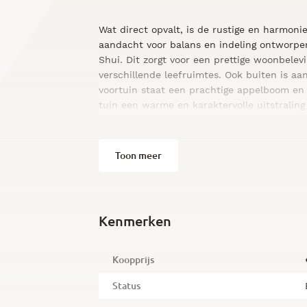
Wat direct opvalt, is de rustige en harmoni
aandacht voor balans en indeling ontworpen
Shui. Dit zorgt voor een prettige woonbelev
verschillende leefruimtes. Ook buiten is aan
voortuin staat een prachtige appelboom en
tuin een warme en karaktervolle uitstraling 
Bij binnenkomst valt direct de verzorgde a
Toon meer
woonkamer is heerlijk licht en voorzien van e
gestuukte wanden en plafonds en een een m
voor extra warmte en gezelligheid. Dankzij
ontstaat een ideale leefruimte voor zowel d
familie en vrienden. De exclusieve woonkeu
Kenmerken
van een kookeiland met diverse hoogwaard
De exclusieve woonkeuken is een echte eye
Koopprijs
met diverse hoogwaardige inbouwapparatuu
over een geïntegreerd Miele koffieapparaat, 
Status
wijnkast en diverse andere luxe keukenapp
hoog niveau tillen. Een perfecte plek voor l