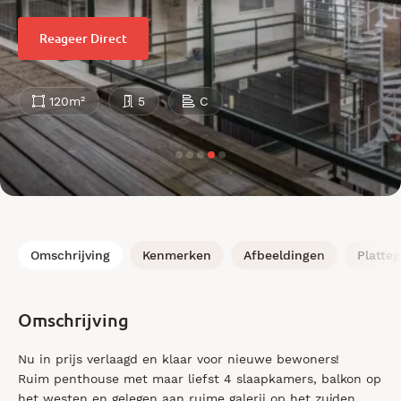
Reageer Direct
120m²
5
C
Omschrijving
Kenmerken
Afbeeldingen
Platte
Omschrijving
Nu in prijs verlaagd en klaar voor nieuwe bewoners!
Ruim penthouse met maar liefst 4 slaapkamers, balkon op
het westen en gelegen aan ruime galerij op het zuiden.