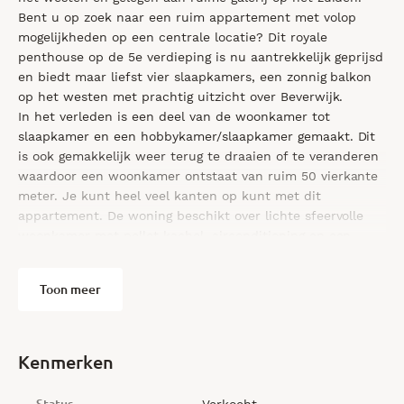
Bent u op zoek naar een ruim appartement met volop
mogelijkheden op een centrale locatie? Dit royale
penthouse op de 5e verdieping is nu aantrekkelijk geprijsd
en biedt maar liefst vier slaapkamers, een zonnig balkon
op het westen met prachtig uitzicht over Beverwijk.
In het verleden is een deel van de woonkamer tot
slaapkamer en een hobbykamer/slaapkamer gemaakt. Dit
is ook gemakkelijk weer terug te draaien of te veranderen
waardoor een woonkamer ontstaat van ruim 50 vierkante
meter. Je kunt heel veel kanten op kunt met dit
appartement. De woning beschikt over lichte sfeervolle
woonkamer met pellet kachel, airconditioning en een
moderne keuken met inbouwapparatuur. De schuifpui
geeft toegang tot het balkon op het westen, waar je van ‘s
Toon meer
middags tot in de avond kunt genieten van zon en
uitzicht. Verder is de woning voorzien van een nette
badkamer.
Het appartement is gelegen op een toplocatie in het hart
Kenmerken
van Beverwijk! Je woont hier letterlijk naast
winkelcentrum De Beverhof èn op loopafstand van de