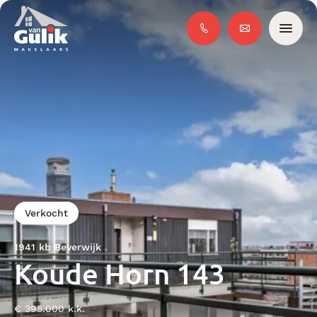
Verkocht
1941 kb Beverwijk
Koude Horn 143
€ 395.000 k.k.