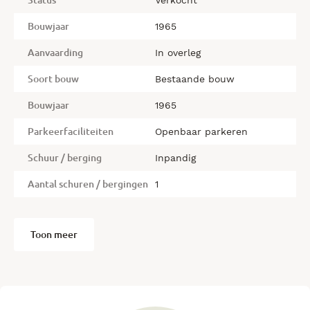
Status
Verkocht
wastafel, woonkamer, drie slaapkamers met een vaste
kast, dichte keuken met toegang tot balkon.
Bouwjaar
1965
Locatie:
Aanvaarding
In overleg
centraal gelegen nabij uitvalswegen en diverse
voorzieningen zoals, winkels, restaurants en openbaar
Soort bouw
Bestaande bouw
vervoer zijn binnen handbereik. Ook natuurgebieden en
Bouwjaar
1965
recreatiemogelijkheden zijn in de buurt, perfect voor
wandel- en fietsliefhebbers!
Parkeerfaciliteiten
Openbaar parkeren
Neem vandaag nog contact met ons op en plan een
Schuur / berging
Inpandig
bezichtiging in. Dit appartement kan binnenkort van jou
zijn!
Aantal schuren / bergingen
1
Bijzonderheden:
– servicekosten € 78,75 per maand;
Toon meer
– verwarming dient te worden aangepast;
– warm water middels geiser;
– energielabel F;
– lokale verwarming.