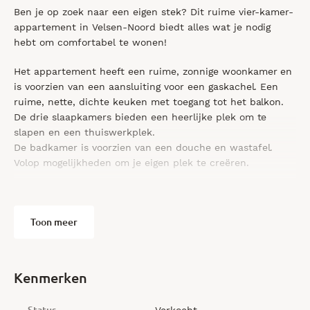
Ben je op zoek naar een eigen stek? Dit ruime vier-kamer-
appartement in Velsen-Noord biedt alles wat je nodig
hebt om comfortabel te wonen!
Het appartement heeft een ruime, zonnige woonkamer en
is voorzien van een aansluiting voor een gaskachel. Een
ruime, nette, dichte keuken met toegang tot het balkon.
De drie slaapkamers bieden een heerlijke plek om te
slapen en een thuiswerkplek.
De badkamer is voorzien van een douche en wastafel.
Volop mogelijkheden om je eigen plek te creëren.
Bouwjaar: ca. 1965
Inhoud: ca. 205 m³
Toon meer
Woonoppervlakte: ca. 64 m²
Gebouw gebonden buitenruimte: ca. 3 m²
Externe bergruimte: 14 m²
Kenmerken
Indeling:
grote hal met meterkast, toilet, badkamer met douche en