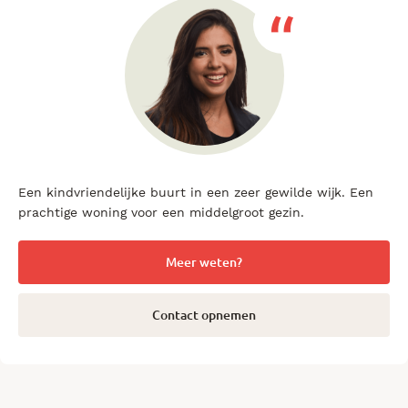
Interesse in dit huis? Schakel direct uw eigen NVM-
aankoopmakelaar in. Uw NVM-aankoopmakelaar komt op
voor úw belang en bespaart u tijd, geld en zorgen.
Adressen van collega NVM-aankoopmakelaars vindt u op
Funda.
Een kindvriendelijke buurt in een zeer gewilde wijk.
Een
prachtige woning voor een middelgroot gezin.
Meer weten?
Contact opnemen