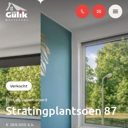
Verkocht
1951 es Velsen-noord
Stratingplantsoen 87
€ 269.000 k.k.