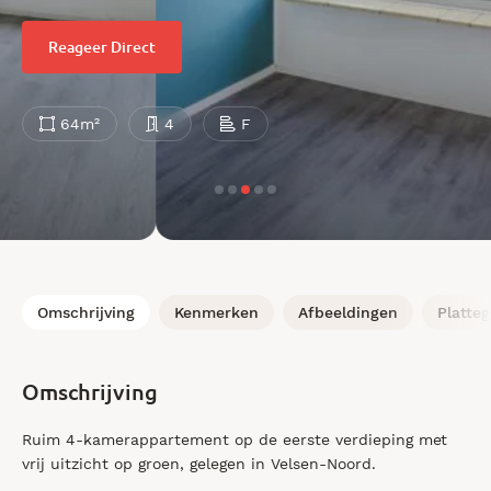
Reageer Direct
64m²
4
F
Omschrijving
Kenmerken
Afbeeldingen
Platte
Omschrijving
Ruim 4-kamerappartement op de eerste verdieping met
vrij uitzicht op groen, gelegen in Velsen-Noord.