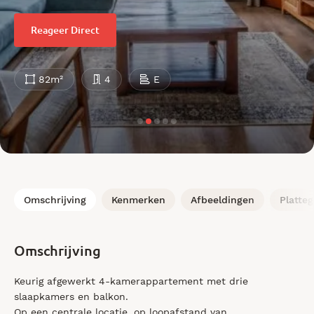
Reageer Direct
82m²
4
E
Omschrijving
Kenmerken
Afbeeldingen
Platte
Omschrijving
Keurig afgewerkt 4-kamerappartement met drie
slaapkamers en balkon.
Op een centrale locatie, op loopafstand van