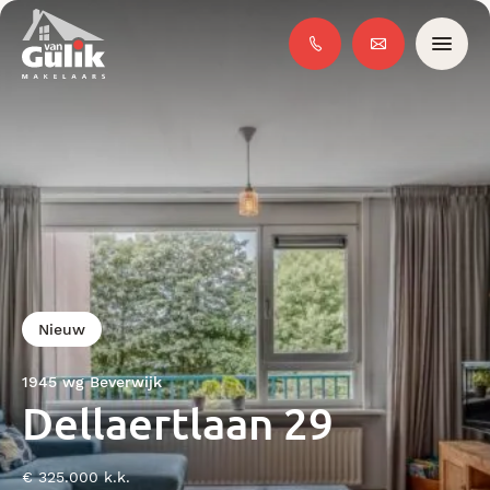
Nieuw
1945 wg Beverwijk
Dellaertlaan 29
€ 325.000 k.k.