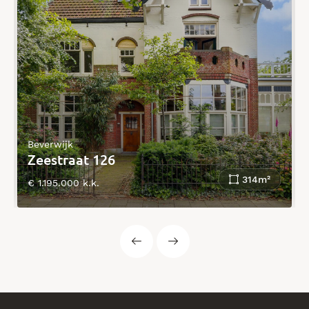
Beverwijk
Zeestraat 126
314m²
€ 1.195.000 k.k.