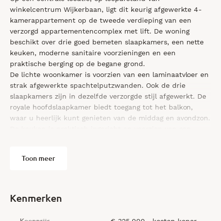
winkelcentrum Wijkerbaan, ligt dit keurig afgewerkte 4-
kamerappartement op de tweede verdieping van een
verzorgd appartementencomplex met lift. De woning
beschikt over drie goed bemeten slaapkamers, een nette
keuken, moderne sanitaire voorzieningen en een
praktische berging op de begane grond.
De lichte woonkamer is voorzien van een laminaatvloer en
strak afgewerkte spachtelputzwanden. Ook de drie
slaapkamers zijn in dezelfde verzorgde stijl afgewerkt. De
royale hoofdslaapkamer biedt toegang tot het balkon,
waar u heerlijk kunt genieten van de middag en avondzon.
De keuken is praktisch ingericht en voorzien van een
gaskookplaat, afzuigkap en aansluitingen voor zowel een
vaatwasser als een wasmachine. De moderne badkamer
Toon meer
beschikt over een douche(cabine) en een
wastafel(meubel). Het separate, zwevende toilet is
uitgevoerd met een fonteintje. Daarnaast is de woning
uitgerust met een nieuwe cv-combiketel uit 2025. Het
Kenmerken
appartementencomplex beschikt over een afgesloten
entree met videofooninstallatie, lift, trappenhuis,