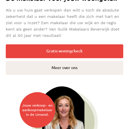
Als u uw huis gaat verkopen dan wilt u toch de absolute
zekerheid dat u een makelaar heeft die zich met hart en
ziel voor u inzet? Een makelaar die uw wijk en de regio
kent als geen ander? Van Gulik Makelaars Beverwijk doet
dit al 40 jaar met resultaat!
Gratis woningcheck
Meer over ons
Jouw verkoop- en
aankoopmakelaar
in de IJmond.