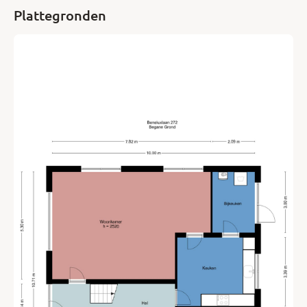
aankoopmakelaar in. Uw NVM-aankoopmakelaar komt op
Plattegronden
voor úw belang en bespaart u tijd, geld en zorgen.
Adressen van collega NVM-aankoopmakelaars vindt u op
Funda.