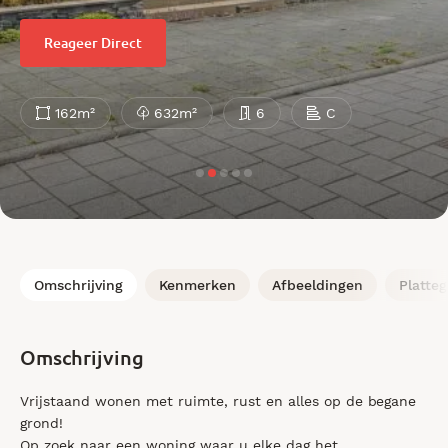
Reageer Direct
162m²
632m²
6
C
Omschrijving
Kenmerken
Afbeeldingen
Platte
Omschrijving
Vrijstaand wonen met ruimte, rust en alles op de begane
grond!
Op zoek naar een woning waar u elke dag het