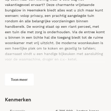
vakantiegevoel ervaart? Deze charmante vrijstaande
bungalow in Heemskerk biedt alles wat u zich maar kunt
wensen: volop privacy, een prachtig aangelegde tuin
rondom én alle belangrijke voorzieningen binnen
handbereik. De woning staat op een riant perceel, met
een tuin die met zorg is onderhouden. Via de entree komt
u binnen in een lichte hal die toegang biedt tot de ruime
woonkamer met vrij uitzicht. De moderne woonkeuken is
een heerlijke plek om te koken en gezellig te tafelen;
daarnaast vindt u een handige bijkeuken met aansluiting
voor de wasmachine, droger en c.v.- ketel.
De begane grond beschikt over drie kamers, waaronder
een lichte woonkamer met open haard en schuifpui naar
Toon meer
een zonnig terras, een slaapkamer met schuifpui naar de
besloten achtertuin, ideaal voor wie levensloopbestendig
wil wonen. De moderne badkamer maakt het comfort
compleet. Op de eerste verdieping vindt u twee ruime
Kenmerken
slaapkamers, waarvan één met balkon, en een derde
kamer die nu als bergruimte wordt gebruikt. Met een